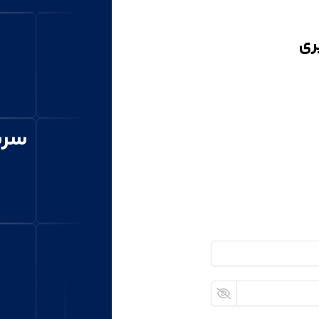
ری
سری