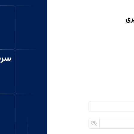
ری
سری