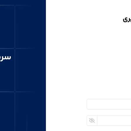
ری
سری