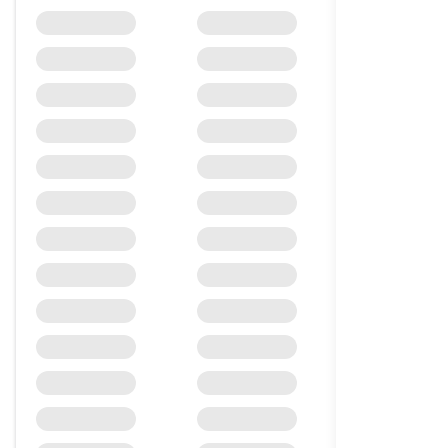
.ir
.net
.org
.xyz
.info
.top
.online
.site
.live
.club
.space
.fun