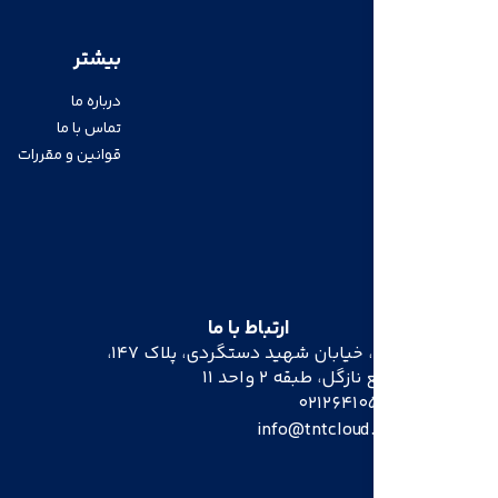
هاست
بیشتر
هاست وردپرس
درباره ما
هاست ووکامرس
تماس با ما
هاست سی‌پنل
قوانین و مقررات
هاست لینوکس
هاست پایتون
هاست Node.js
ارتباط با ما
تهران، خیابان شهید دستگردی، پلاک ۱۴۷،
مجتمع نازگل، طبقه ۲ واحد ۱1
02126410560
info@tntcloud.org