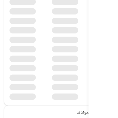
.pro
.today
.group
.world
.global
.name
.mobi
.now
.biz
.one
.website
جستجوی پسوند‌ها